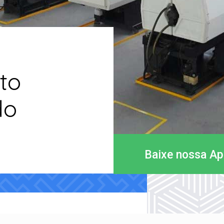
to
do
o
Baixe nossa A